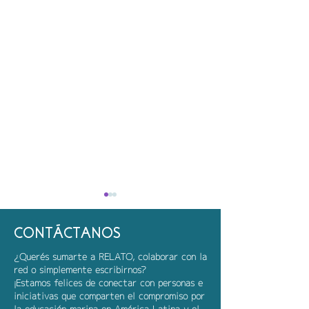
CONTÁCTANOS
¿Querés sumarte a RELATO, colaborar con la
red o simplemente escribirnos?
Martín y sus amigo
¡Estamos felices de conectar con personas e
iniciativas que comparten el compromiso por
Arrecifes coralinos en