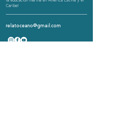
la educación marina en América Latina y el
Venezuela: Frágil patrimonio
Caribe!
natural
relatoceano@gmail.com
ENTÉRATE
PRIMERO
Suscríbete a nuestro
boletín informativo