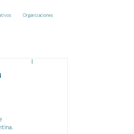
ativos
Organizaciones
a
e 
tina. 