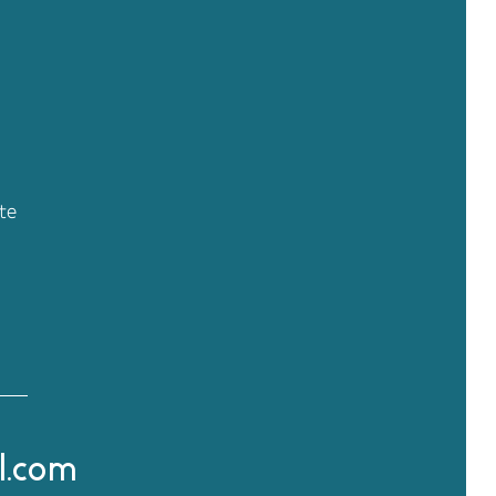
te
l.com